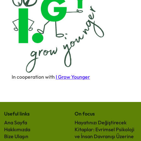
In cooperation with
I Grow Younger
Useful links
On focus
Ana Sayfa
Hayatınızı Değiştirecek
Hakkımızda
Kitaplar: Evrimsel Psikoloji
Bize Ulaşın
ve İnsan Davranışı Üzerine