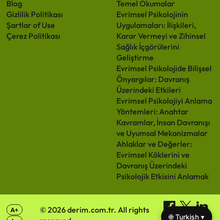
Blog
Temel Okumalar
Gizlilik Politikası
Evrimsel Psikolojinin
Şartlar of Use
Uygulamaları: İlişkileri,
Çerez Politikası
Karar Vermeyi ve Zihinsel
Sağlık İçgörülerini
Geliştirme
Evrimsel Psikolojide Bilişsel
Önyargılar: Davranış
Üzerindeki Etkileri
Evrimsel Psikolojiyi Anlama
Yöntemleri: Anahtar
Kavramlar, İnsan Davranışı
ve Uyumsal Mekanizmalar
Ahlaklar ve Değerler:
Evrimsel Köklerini ve
Davranış Üzerindeki
Psikolojik Etkisini Anlamak
© 2026 derim.com.tr. All rights
A+
🌐 Turkish ▾