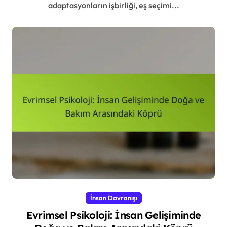
adaptasyonların işbirliği, eş seçimi...
İnsan Davranışı
Evrimsel Psikoloji: İnsan Gelişiminde