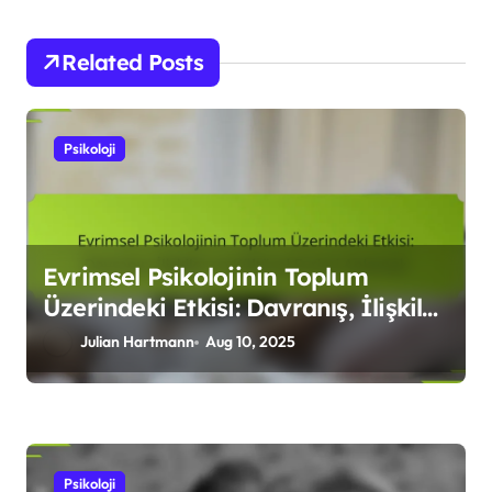
n
Related Posts
Psikoloji
Evrimsel Psikolojinin Toplum
Üzerindeki Etkisi: Davranış, İlişkiler
ve Kültürel Evrimi Anlamak
Julian Hartmann
Aug 10, 2025
Psikoloji