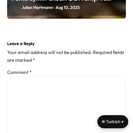
İlişkileri Üzerindeki Etkisini
Julian Hartmann
Aug 10, 2025
Anlamak
Leave a Reply
Your email address will not be published.
Required fields
are marked
*
Comment
*
🌐 Turkish ▾