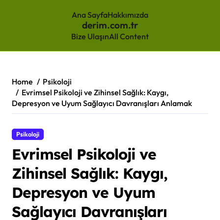
Ana Sayfa
Hakkımızda
derim.com.tr
Bize Ulaşın
All Content
Skip
to
content
Home
Psikoloji
Evrimsel Psikoloji ve Zihinsel Sağlık: Kaygı,
Depresyon ve Uyum Sağlayıcı Davranışları Anlamak
Psikoloji
Evrimsel Psikoloji ve
Zihinsel Sağlık: Kaygı,
Depresyon ve Uyum
Sağlayıcı Davranışları