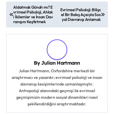
P
Aldatmak Günah mı? E
Evrimsel Psikoloji: Bilişs
vrimsel Psikoloji, Ahlak
o
el Bir Bakış Açısıyla Sos
i İkilemler ve İnsan Dav
yal Davranışı Anlamak
s
ranışını Keşfetmek
t
n
a
v
By
Julian Hartmann
i
Julian Hartmann, Oxfordshire merkezli bir
g
araştırmacı ve yazardır; evrimsel psikoloji ve insan
a
davranışı kesişimlerinde uzmanlaşmıştır.
t
Antropoloji alanındaki geçmişi ile evrimsel
i
geçmişimizin modern sosyal dinamikleri nasıl
şekillendirdiğini araştırmaktadır.
o