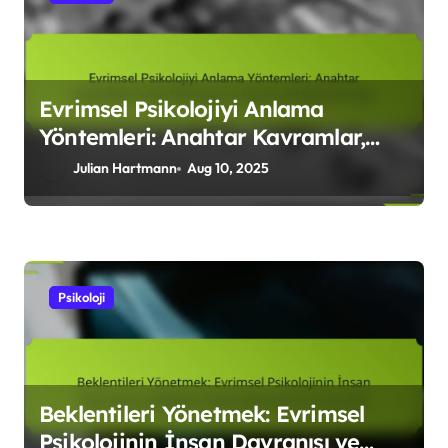
Evrimsel Psikolojiyi Anlama
Yöntemleri: Anahtar Kavramlar,
İnsan Davranışı ve Uyumsal
Julian Hartmann
Aug 10, 2025
Mekanizmalar
Psikoloji
Beklentileri Yönetmek: Evrimsel
Psikolojinin İnsan Davranışı ve