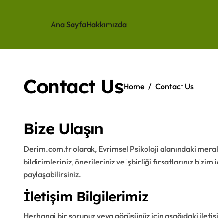
Ana Sayfa
Hakkımızda
Skip
to
content
Contact Us
Home
Contact Us
Bize Ulaşın
Derim.com.tr olarak, Evrimsel Psikoloji alanındaki mera
bildirimleriniz, önerileriniz ve işbirliği fırsatlarınız bizim
paylaşabilirsiniz.
İletişim Bilgilerimiz
Herhangi bir sorunuz veya görüşünüz için aşağıdaki iletişim