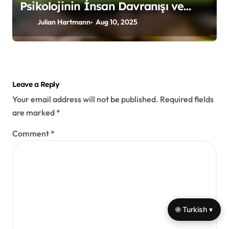
Psikolojinin İnsan Davranışı ve
İlişkileri Üzerindeki Etkisini
Julian Hartmann
Aug 10, 2025
Anlamak
Leave a Reply
Your email address will not be published.
Required fields
are marked
*
Comment
*
🌐 Turkish ▾