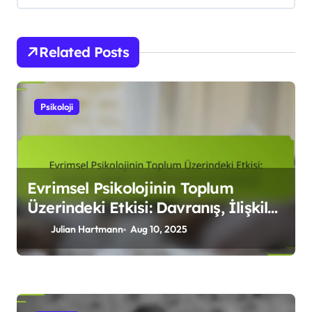
n
Related Posts
Psikoloji
Evrimsel Psikolojinin Toplum
Üzerindeki Etkisi: Davranış, İlişkiler
ve Kültürel Evrimi Anlamak
Julian Hartmann
Aug 10, 2025