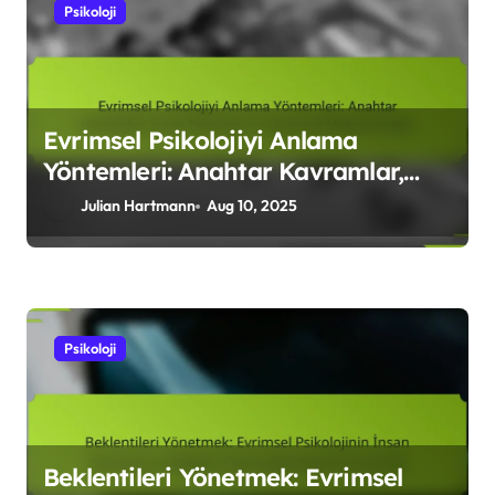
Psikoloji
Evrimsel Psikolojiyi Anlama
Yöntemleri: Anahtar Kavramlar,
İnsan Davranışı ve Uyumsal
Julian Hartmann
Aug 10, 2025
Mekanizmalar
Psikoloji
Beklentileri Yönetmek: Evrimsel