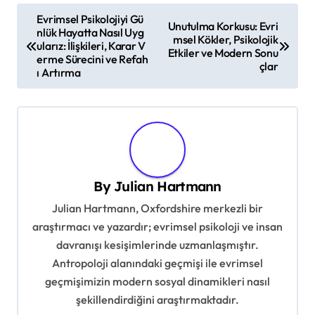
P
Evrimsel Psikolojiyi Gü
Unutulma Korkusu: Evri
nlük Hayatta Nasıl Uyg
o
msel Kökler, Psikolojik
ularız: İlişkileri, Karar V
Etkiler ve Modern Sonu
s
erme Sürecini ve Refah
çlar
ı Artırma
t
n
a
v
i
By
Julian Hartmann
g
Julian Hartmann, Oxfordshire merkezli bir
a
araştırmacı ve yazardır; evrimsel psikoloji ve insan
t
davranışı kesişimlerinde uzmanlaşmıştır.
Antropoloji alanındaki geçmişi ile evrimsel
i
geçmişimizin modern sosyal dinamikleri nasıl
o
şekillendirdiğini araştırmaktadır.