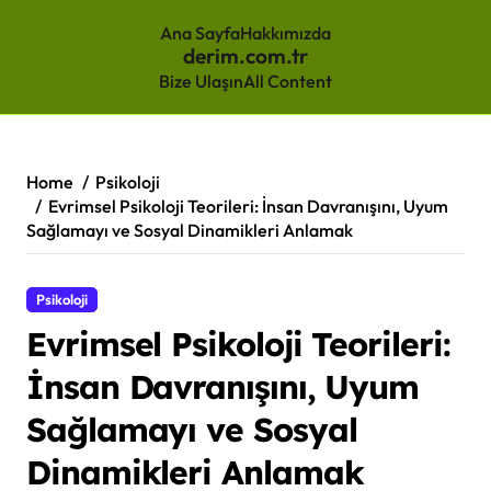
Ana Sayfa
Hakkımızda
derim.com.tr
Bize Ulaşın
All Content
Skip
to
content
Home
Psikoloji
Evrimsel Psikoloji Teorileri: İnsan Davranışını, Uyum
Sağlamayı ve Sosyal Dinamikleri Anlamak
Psikoloji
Evrimsel Psikoloji Teorileri:
İnsan Davranışını, Uyum
Sağlamayı ve Sosyal
Dinamikleri Anlamak