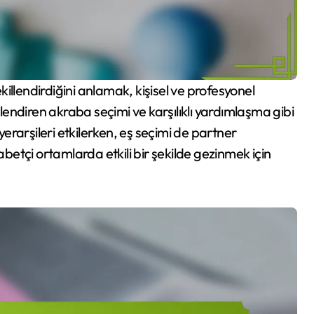
 yönlendiren akraba seçimi ve karşılıklı yardımlaşma gibi
yerarşileri etkilerken, eş seçimi de partner
abetçi ortamlarda etkili bir şekilde gezinmek için