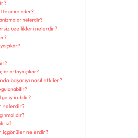
ir?
ıl tezahür eder?
kanizmalar nelerdir?
siz özellikleri nelerdir?
ler?
aya çıkar?
ler?
çlar ortaya çıkar?
da başarıyı nasıl etkiler?
ygulanabilir?
 geliştirebilir?
r nelerdir?
çınmalıdır?
liriz?
r içgörüler nelerdir?