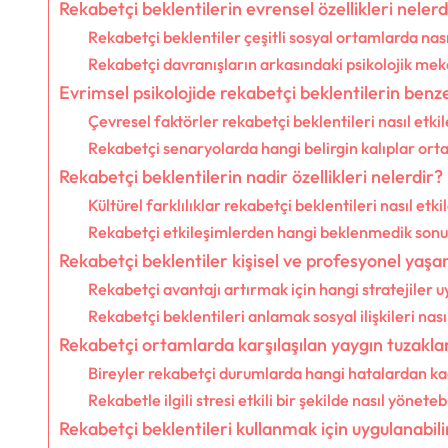
Rekabetçi beklentilerin evrensel özellikleri nelerd
Rekabetçi beklentiler çeşitli sosyal ortamlarda nas
Rekabetçi davranışların arkasındaki psikolojik me
Evrimsel psikolojide rekabetçi beklentilerin benzer
Çevresel faktörler rekabetçi beklentileri nasıl etki
Rekabetçi senaryolarda hangi belirgin kalıplar ort
Rekabetçi beklentilerin nadir özellikleri nelerdir?
Kültürel farklılıklar rekabetçi beklentileri nasıl etki
Rekabetçi etkileşimlerden hangi beklenmedik sonu
Rekabetçi beklentiler kişisel ve profesyonel yaşam
Rekabetçi avantajı artırmak için hangi stratejiler u
Rekabetçi beklentileri anlamak sosyal ilişkileri nasıl
Rekabetçi ortamlarda karşılaşılan yaygın tuzakla
Bireyler rekabetçi durumlarda hangi hatalardan ka
Rekabetle ilgili stresi etkili bir şekilde nasıl yönetebi
Rekabetçi beklentileri kullanmak için uygulanabili