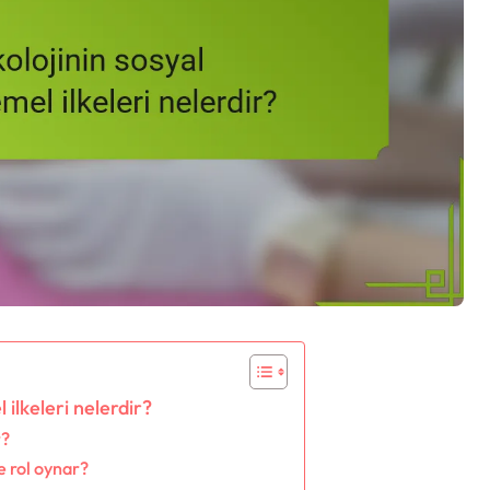
 ilkeleri nelerdir?
r?
e rol oynar?