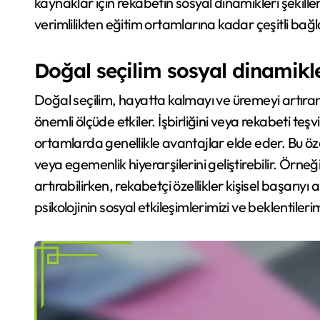
kaynaklar için rekabetin sosyal dinamikleri şekillen
verimlilikten eğitim ortamlarına kadar çeşitli bağl
Doğal seçilim sosyal dinamikle
Doğal seçilim, hayatta kalmayı ve üremeyi artıran 
önemli ölçüde etkiler. İşbirliğini veya rekabeti teşv
ortamlarda genellikle avantajlar elde eder. Bu özel
veya egemenlik hiyerarşilerini geliştirebilir. Örne
artırabilirken, rekabetçi özellikler kişisel başarıyı
psikolojinin sosyal etkileşimlerimizi ve beklentilerim