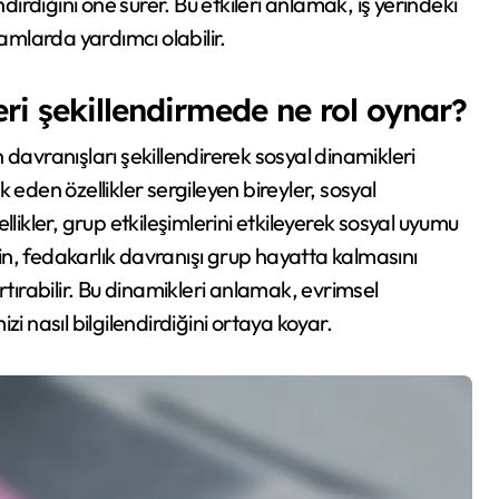
dirdiğini öne sürer. Bu etkileri anlamak, iş yerindeki
amlarda yardımcı olabilir.
ri şekillendirmede ne rol oynar?
davranışları şekillendirerek sosyal dinamikleri
ik eden özellikler sergileyen bireyler, sosyal
likler, grup etkileşimlerini etkileyerek sosyal uyumu
ğin, fedakarlık davranışı grup hayatta kalmasını
 artırabilir. Bu dinamikleri anlamak, evrimsel
izi nasıl bilgilendirdiğini ortaya koyar.