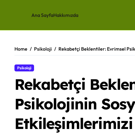
Ana Sayfa
Hakkımızda
Skip
to
content
Home
Psikoloji
Rekabetçi Beklentiler: Evrimsel Psiko
Psikoloji
Rekabetçi Beklen
Psikolojinin Sosy
Etkileşimlerimizi