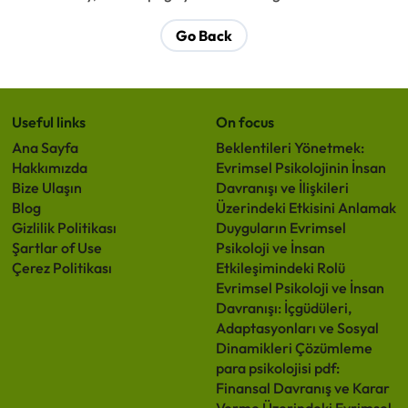
Go Back
Useful links
On focus
Ana Sayfa
Beklentileri Yönetmek:
Hakkımızda
Evrimsel Psikolojinin İnsan
Bize Ulaşın
Davranışı ve İlişkileri
Blog
Üzerindeki Etkisini Anlamak
Gizlilik Politikası
Duyguların Evrimsel
Şartlar of Use
Psikoloji ve İnsan
Çerez Politikası
Etkileşimindeki Rolü
Evrimsel Psikoloji ve İnsan
Davranışı: İçgüdüleri,
Adaptasyonları ve Sosyal
Dinamikleri Çözümleme
para psikolojisi pdf:
Finansal Davranış ve Karar